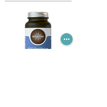
Reishi, Melena de león y Cordyceps
, la
tríada con más evidencia científica.
EQUILIBRIO físico y emocional
Contiene prebióticos y sustancias
bioactivas como beta y alfa glucanos,
ácido linoleico, cordicepina, ácido
linoleico y ergosterol.