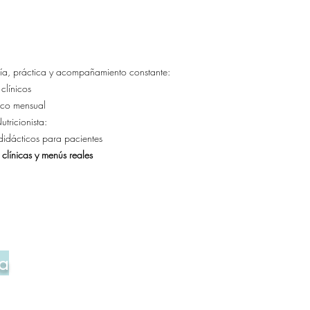
ría, práctica y acompañamiento constante:
clínicos
co mensual​​
tricionista: ​
idácticos para pacientes​
s clínicas y menús reales
a