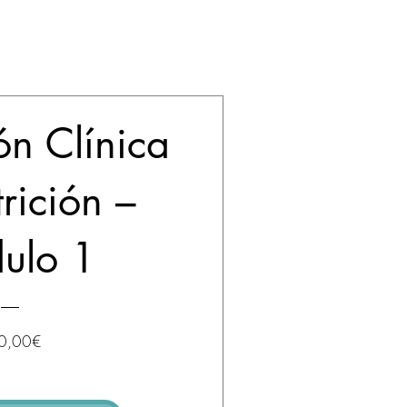
ón Clínica
rición –
ulo 1
Precio
0,00€