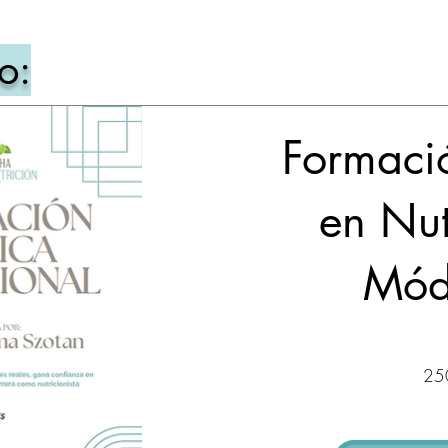
o:
Formaci
en Nut
Mód
25