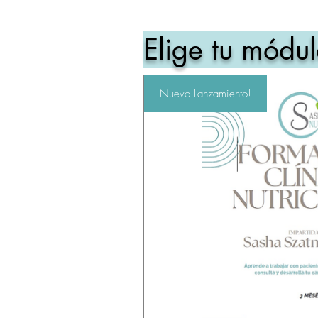
Elige tu módul
Nuevo Lanzamiento!