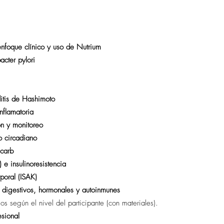
enfoque clínico y uso de Nutrium
acter pylori
ditis de Hashimoto
inflamatoria
ón y monitoreo
mo circadiano
 carb
e insulinoresistencia
poral (ISAK)
s digestivos, hormonales y autoinmunes
os según el nivel del participante (con materiales).
esional